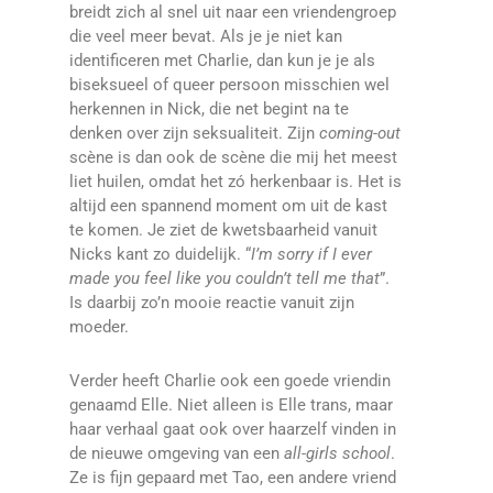
breidt zich al snel uit naar een vriendengroep
die veel meer bevat. Als je je niet kan
identificeren met Charlie, dan kun je je als
biseksueel of queer persoon misschien wel
herkennen in Nick, die net begint na te
denken over zijn seksualiteit. Zijn
coming-out
scène is dan ook de scène die mij het meest
liet huilen, omdat het zó herkenbaar is. Het is
altijd een spannend moment om uit de kast
te komen. Je ziet de kwetsbaarheid vanuit
Nicks kant zo duidelijk. “
I’m sorry if I ever
made you feel like you couldn’t tell me that
”.
Is daarbij zo’n mooie reactie vanuit zijn
moeder.
Verder heeft Charlie ook een goede vriendin
genaamd Elle. Niet alleen is Elle trans, maar
haar verhaal gaat ook over haarzelf vinden in
de nieuwe omgeving van een
all-girls school
.
Ze is fijn gepaard met Tao, een andere vriend