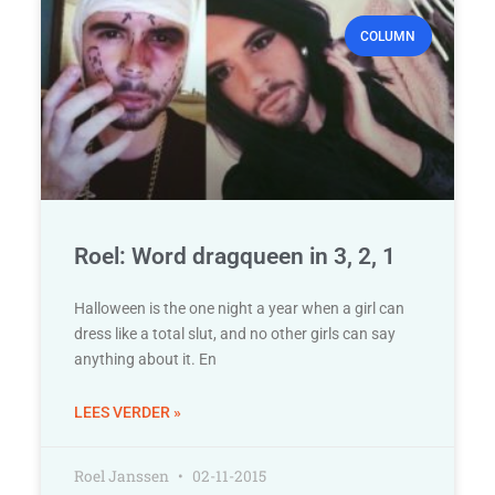
COLUMN
Roel: Word dragqueen in 3, 2, 1
Halloween is the one night a year when a girl can
dress like a total slut, and no other girls can say
anything about it. En
LEES VERDER »
Roel Janssen
02-11-2015