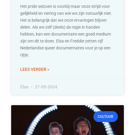
Het pride seizoen is voorbij maar onze strijd voor
gelijkheid en viering van wie we zijn natuurlijk niet.
Het is belangrijk dat we onze ervaringen blijven
delen. Als we zelf (deels) de regie in handen
hebben, kan een documentaire een goed medium
zijn om dit te doen. Elsa en Freddie zetten vijf
Nederlandse queer documentaires voor je op een
rijtje.
LEES VERDER »
Elsa
27-09-2024
CULTUUR