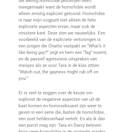
die weinig homofobe pesterijen heeft
meegemaakt want de homofobie wordt
alleen ernstig expliciet getoond. Homofobie
is naar mijn oogpunt niet alleen de hele
expliciete aspecten ervan, maar ook de
sinistere kant. Deze zien we nauwelijks. Een
voorbeeld van de expliciete vertoningen is
een jongen die Charlie vastpakt en “
What’s it
like being gay?
” zegt en hem een “
fag
” noemt,
en de passief agressieve uitspraken van
meisjes als ze voor Tara in de klas zitten:
“Watch out, the gayness might rub off on
you.”
Er is veel te zeggen over de keuze om
expliciet de negatieve aspecten van uit de
kast komen en homoseksueel zijn weer te
geven in een serie die, buiten de homofobie,
een zoet liefdesverhaal vertelt. En als ik dan
een purist mag zijn: Tara en Darcy beleven
bijna geen homofobie in de originele
graphic