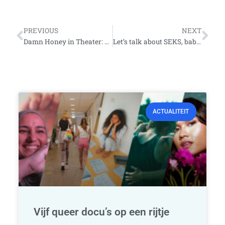
Vorige
Vo
PREVIOUS
NEXT
Damn Honey in Theater: De geschiedenis van hun feminisme
Let’s talk about SEKS, baby!
ACTUALITEIT
Vijf queer docu’s op een rijtje