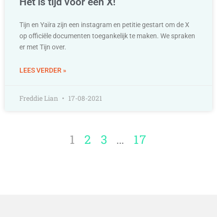
Het is tijd voor een X!
Tijn en Yaïra zijn een instagram en petitie gestart om de X
op officiële documenten toegankelijk te maken. We spraken
er met Tijn over.
LEES VERDER »
Freddie Lian
17-08-2021
1
2
3
…
17