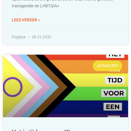
transgender en LHBTQIA+
LEES VERDER »
Pepijne
30-11-2021
ACTUALITEIT