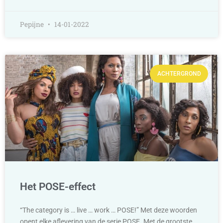
Pepijne
14-01-2022
ACHTERGROND
Het POSE-effect
“The category is … live … work … POSE!” Met deze woorden
opent elke aflevering van de serie POSE. Met de grootste