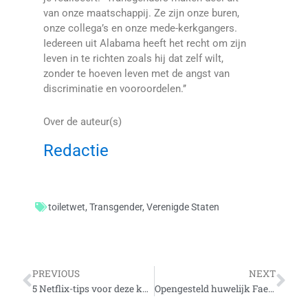
van onze maatschappij. Ze zijn onze buren,
onze collega’s en onze mede-kerkgangers.
Iedereen uit Alabama heeft het recht om zijn
leven in te richten zoals hij dat zelf wilt,
zonder te hoeven leven met de angst van
discriminatie en vooroordelen.’’
Over de auteur(s)
Redactie
toiletwet
,
Transgender
,
Verenigde Staten
Vorige
Vo
PREVIOUS
NEXT
5 Netflix-tips voor deze koude Koningsdag
Opengesteld huwelijk Faeröer eilanden!