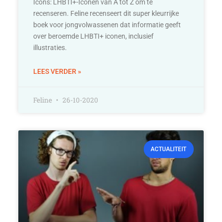
Icons: LHBTI+-Iconen van A tot Z om te
recenseren. Feline recenseert dit super kleurrijke
boek voor jongvolwassenen dat informatie geeft
over beroemde LHBTI+ iconen, inclusief
illustraties.
LEES VERDER »
Feline
26-10-2020
ACTUALITEIT