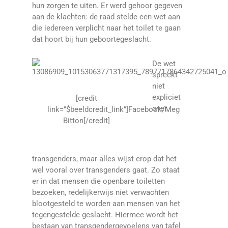
hun zorgen te uiten. Er werd gehoor gegeven
aan de klachten: de raad stelde een wet aan
die iedereen verplicht naar het toilet te gaan
dat hoort bij hun geboortegeslacht.
De wet
spreekt
niet
expliciet
[credit
over
link=”$beeldcredit_link”]Facebook/Meg
Bitton[/credit]
transgenders, maar alles wijst erop dat het
wel vooral over transgenders gaat. Zo staat
er in dat mensen die openbare toiletten
bezoeken, redelijkerwijs niet verwachten
blootgesteld te worden aan mensen van het
tegengestelde geslacht. Hiermee wordt het
bestaan van transgendergevoelens van tafel