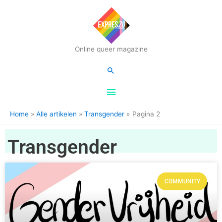
Hoofdmenu
Online queer magazine
Zoeken
Home
Alle artikelen
Transgender
Pagina 2
Transgender
COMMUNITY
Pagina
Pagina
Pagina
Pagina
Pagina