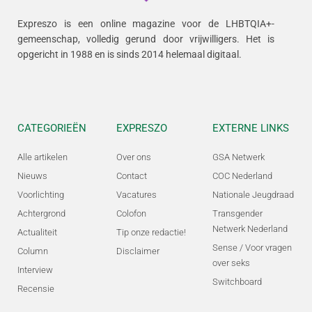
Expreszo is een online magazine voor de LHBTQIA+-
gemeenschap, volledig gerund door vrijwilligers.
Het is
opgericht in 1988 en is sinds 2014 helemaal digitaal.
CATEGORIEËN
EXPRESZO
EXTERNE LINKS
Alle artikelen
Over ons
GSA Netwerk
Nieuws
Contact
COC Nederland
Voorlichting
Vacatures
Nationale Jeugdraad
Achtergrond
Colofon
Transgender
Netwerk Nederland
Actualiteit
Tip onze redactie!
Sense / Voor vragen
Column
Disclaimer
over seks
Interview
Switchboard
Recensie