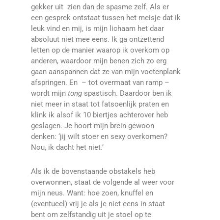
gekker uit zien dan de spasme zelf.
Als er
een gesprek ontstaat tussen het meisje dat ik
leuk vind en mij, is mijn lichaam het daar
absoluut niet mee eens. Ik ga ontzettend
letten op de manier waarop ik overkom op
anderen, waardoor mijn benen zich zo erg
gaan aanspannen dat ze van mijn voetenplank
afspringen. En – tot overmaat van ramp –
wordt mijn
tong
spastisch. Daardoor ben ik
niet meer in staat tot fatsoenlijk praten en
klink ik alsof ik 10 biertjes achterover heb
geslagen. Je hoort mijn brein gewoon
denken: ‘jij wilt stoer en sexy overkomen?
Nou, ik dacht het niet.’
Als ik de bovenstaande obstakels heb
overwonnen, staat de volgende al weer voor
mijn neus. Want: hoe zoen, knuffel en
(eventueel) vrij je als je niet eens in staat
bent om zelfstandig uit je stoel op te