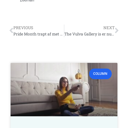
Zeeman
Vorige
Vo
PREVIOUS
NEXT
Pride Month trapt af met Utrecht Canal Pride
The Vulva Gallery is er nu ook in boekvorm
COLUMN