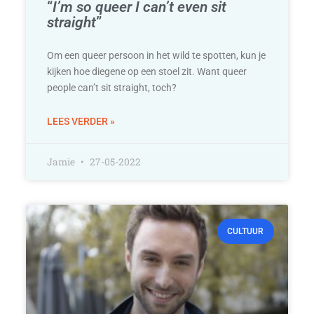
“
I’m so queer I can’t even sit
straight
”
Om een queer persoon in het wild te spotten, kun je
kijken hoe diegene op een stoel zit. Want queer
people can’t sit straight, toch?
LEES VERDER »
Jamie
27-05-2022
CULTUUR