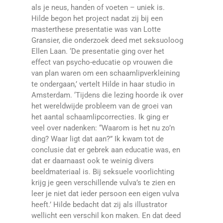
als je neus, handen of voeten – uniek is.
Hilde begon het project nadat zij bij een
masterthese presentatie was van Lotte
Gransier, die onderzoek deed met seksuoloog
Ellen Laan. ‘De presentatie ging over het
effect van psycho-educatie op vrouwen die
van plan waren om een schaamlipverkleining
te ondergaan,’ vertelt Hilde in haar studio in
Amsterdam. ‘Tijdens die lezing hoorde ik over
het wereldwijde probleem van de groei van
het aantal schaamlipcorrecties. Ik ging er
veel over nadenken: “Waarom is het nu zo’n
ding? Waar ligt dat aan?” Ik kwam tot de
conclusie dat er gebrek aan educatie was, en
dat er daarnaast ook te weinig divers
beeldmateriaal is. Bij seksuele voorlichting
krijg je geen verschillende vulva’s te zien en
leer je niet dat ieder persoon een eigen vulva
heeft.’ Hilde bedacht dat zij als illustrator
wellicht een verschil kon maken. En dat deed