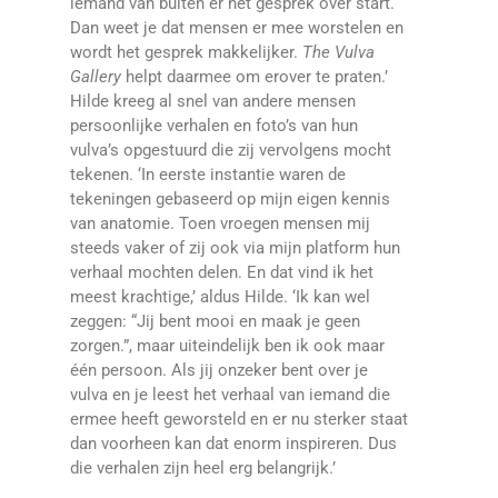
iemand van buiten er het gesprek over start.
Dan weet je dat mensen er mee worstelen en
wordt het gesprek makkelijker.
The Vulva
Gallery
helpt daarmee om erover te praten.’
Hilde kreeg al snel van andere mensen
persoonlijke verhalen en foto’s van hun
vulva’s opgestuurd die zij vervolgens mocht
tekenen. ‘In eerste instantie waren de
tekeningen gebaseerd op mijn eigen kennis
van anatomie. Toen vroegen mensen mij
steeds vaker of zij ook via mijn platform hun
verhaal mochten delen. En dat vind ik het
meest krachtige,’ aldus Hilde. ‘Ik kan wel
zeggen: “Jij bent mooi en maak je geen
zorgen.”, maar uiteindelijk ben ik ook maar
één persoon. Als jij onzeker bent over je
vulva en je leest het verhaal van iemand die
ermee heeft geworsteld en er nu sterker staat
dan voorheen kan dat enorm inspireren. Dus
die verhalen zijn heel erg belangrijk.’