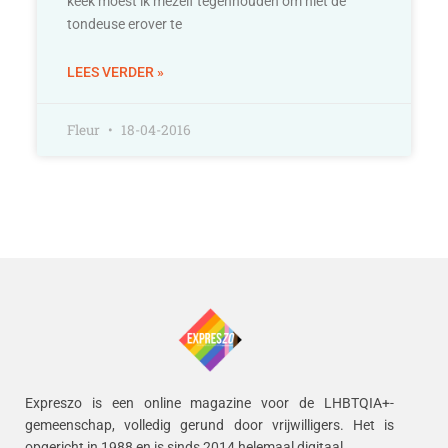
keek moest ik mezelf tegenhouden om niet de
tondeuse erover te
LEES VERDER »
Fleur
18-04-2016
Expreszo is een online magazine voor de LHBTQIA+-
gemeenschap, volledig gerund door vrijwilligers.
Het is
opgericht in 1988 en is sinds 2014 helemaal digitaal.