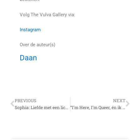
Volg The Vulva Gallery via:
Instagram
Over de auteur(s)
Daan
Vorige
Vo
PREVIOUS
NEXT
Sophia: Liefde met een lichamelijke beperking
“I’m Here, I’m Queer, én ik Studeer”