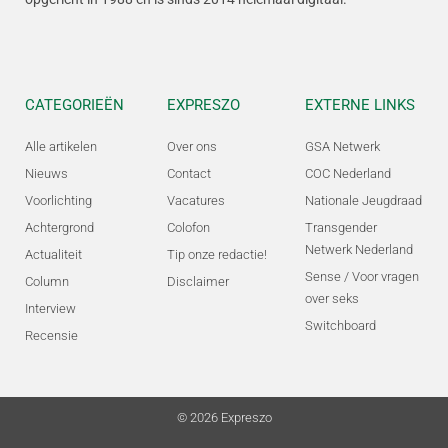
CATEGORIEËN
EXPRESZO
EXTERNE LINKS
Alle artikelen
Over ons
GSA Netwerk
Nieuws
Contact
COC Nederland
Voorlichting
Vacatures
Nationale Jeugdraad
Achtergrond
Colofon
Transgender
Netwerk Nederland
Actualiteit
Tip onze redactie!
Sense / Voor vragen
Column
Disclaimer
over seks
Interview
Switchboard
Recensie
© 2026 Expreszo