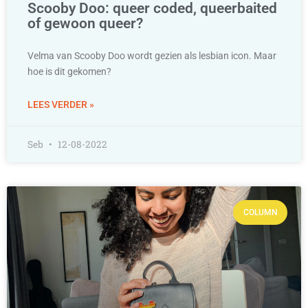
Scooby Doo: queer coded, queerbaited
of gewoon queer?
Velma van Scooby Doo wordt gezien als lesbian icon. Maar
hoe is dit gekomen?
LEES VERDER »
Seb
12-08-2022
COLUMN