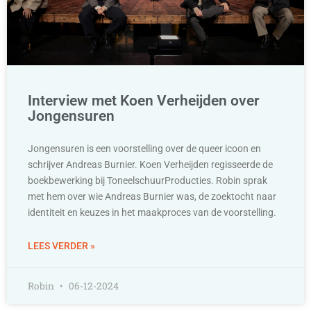
Interview met Koen Verheijden over
Jongensuren
Jongensuren is een voorstelling over de queer icoon en
schrijver Andreas Burnier. Koen Verheijden regisseerde de
boekbewerking bij ToneelschuurProducties. Robin sprak
met hem over wie Andreas Burnier was, de zoektocht naar
identiteit en keuzes in het maakproces van de voorstelling.
LEES VERDER »
Robin
06-12-2024