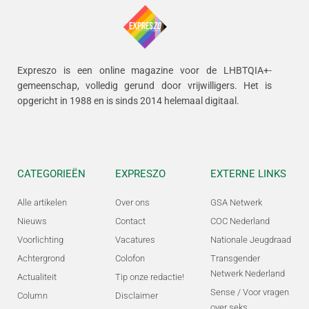
Expreszo is een online magazine voor de LHBTQIA+-
gemeenschap, volledig gerund door vrijwilligers.
Het is
opgericht in 1988 en is sinds 2014 helemaal digitaal.
CATEGORIEËN
EXPRESZO
EXTERNE LINKS
Alle artikelen
Over ons
GSA Netwerk
Nieuws
Contact
COC Nederland
Voorlichting
Vacatures
Nationale Jeugdraad
Achtergrond
Colofon
Transgender
Netwerk Nederland
Actualiteit
Tip onze redactie!
Sense / Voor vragen
Column
Disclaimer
over seks