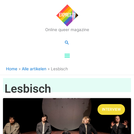
Hoofdmenu
Online queer magazine
Zoeken
Home
Alle artikelen
Lesbisch
Lesbisch
INTERVIEW
Pagina
Pagina
Pagina