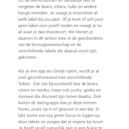
tot de leerfetisjisten en natuurlijk niet te
vergeten de bears, otters, cubs en andere
harige vrienden. Je vraagt je misschien af
welk label bij jou past. Of je kunt of wilt juist
geen label voor jezelf vinden en vraagt je nu
af waar je dan thuishoort. We nemen je
daarom in dit artikel mee in de geschiedenis
van de homogemeenschap en de
verschillende labels die daaruit voort zijn
gekomen.
Als je een app als Grindr opent, wordt je al
snel geconfronteerd met verschillende
‘tribes’. Dat zijn bijvoorbeeld dus de bears,
otters en twinks, maar ook jocks, geeks en
mensen die discreet zijn horen daarbij. Ook
buiten de dating-apps kan je deze termen
horen, zoals op tv of gewoon in een bar. Er
lijkt soms een erg grote focus te liggen op
deze labels en zorgen dat je ergens bij hoort.
Je hoeft jezelf natuurlijk niet in een hokje te