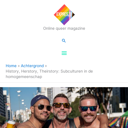
Hoofdmenu
Online queer magazine
Zoeken
Home
Achtergrond
History, Herstory, Theirstory: Subculturen in de
homogemeenschap