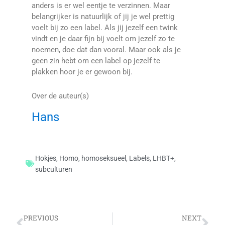
anders is er wel eentje te verzinnen. Maar
belangrijker is natuurlijk of jij je wel prettig
voelt bij zo een label. Als jij jezelf een twink
vindt en je daar fijn bij voelt om jezelf zo te
noemen, doe dat dan vooral. Maar ook als je
geen zin hebt om een label op jezelf te
plakken hoor je er gewoon bij.
Over de auteur(s)
Hans
Hokjes
,
Homo
,
homoseksueel
,
Labels
,
LHBT+
,
subculturen
Vorige
Vo
PREVIOUS
NEXT