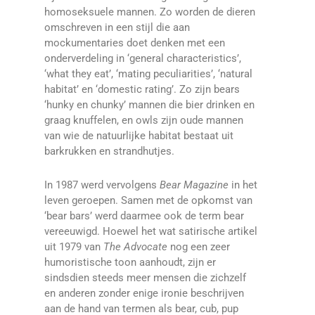
homoseksuele mannen. Zo worden de dieren
omschreven in een stijl die aan
mockumentaries doet denken met een
onderverdeling in ‘general characteristics’,
‘what they eat’, ‘mating peculiarities’, ‘natural
habitat’ en ‘domestic rating’. Zo zijn bears
‘hunky en chunky’ mannen die bier drinken en
graag knuffelen, en owls zijn oude mannen
van wie de natuurlijke habitat bestaat uit
barkrukken en strandhutjes.
In 1987 werd vervolgens
Bear Magazine
in het
leven geroepen. Samen met de opkomst van
‘bear bars’ werd daarmee ook de term bear
vereeuwigd. Hoewel het wat satirische artikel
uit 1979 van
The Advocate
nog een zeer
humoristische toon aanhoudt, zijn er
sindsdien steeds meer mensen die zichzelf
en anderen zonder enige ironie beschrijven
aan de hand van termen als bear, cub, pup