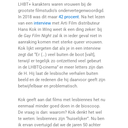
LHBT+ karakters waren vrouwen bij de
grootste filmstudio’s ondervertegenwoordigd.
In 2018 was dit maar
42 procent
. Na het lezen
van een
interview
met Arti Film distributeur
Hans Kok in
Winq
weet ik een ding zeker: bij
de
Gay Film Night
zal ik in ieder geval niet in
aanraking komen met sterke queer vrouwen.
Kok lijkt vergeten dat als je in een interview
zegt dat “Er (…) veel buiten de boot [valt],
terwijl er tegelijk zo ontzettend veel gebeurt
in de LHBTQ-cinema” er meer letters zijn dan
de H. Hij laat de lesbische verhalen buiten
beeld en de redenen die hij daarvoor geeft zijn
betwijfelbaar en problematisch.
Kok geeft aan dat films met lesbiennes het nu
eenmaal minder goed doen in de bioscoop.
De vraag is dan: waarom? Kok denkt het wel
te weten: lesbiennes zijn “huiselijker”. Nu ben
ik ervan overtuigd dat we de jaren 50 achter