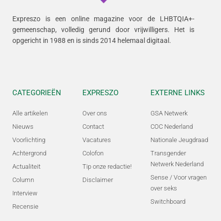
Expreszo is een online magazine voor de LHBTQIA+-
gemeenschap, volledig gerund door vrijwilligers.
Het is
opgericht in 1988 en is sinds 2014 helemaal digitaal.
CATEGORIEËN
EXPRESZO
EXTERNE LINKS
Alle artikelen
Over ons
GSA Netwerk
Nieuws
Contact
COC Nederland
Voorlichting
Vacatures
Nationale Jeugdraad
Achtergrond
Colofon
Transgender
Netwerk Nederland
Actualiteit
Tip onze redactie!
Sense / Voor vragen
Column
Disclaimer
over seks
Interview
Switchboard
Recensie