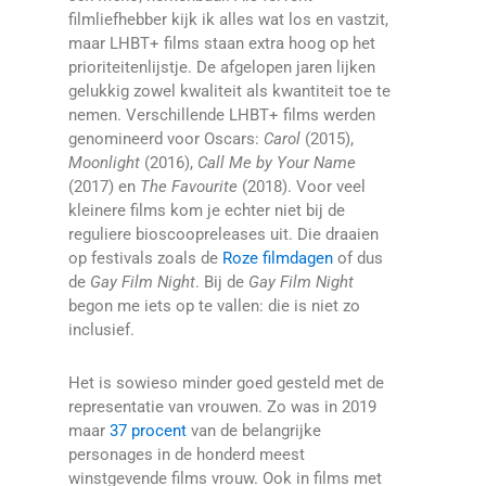
filmliefhebber kijk ik alles wat los en vastzit,
maar LHBT+ films staan extra hoog op het
prioriteitenlijstje. De afgelopen jaren lijken
gelukkig zowel kwaliteit als kwantiteit toe te
nemen. Verschillende LHBT+ films werden
genomineerd voor Oscars:
Carol
(2015),
Moonlight
(2016),
Call Me by Your Name
(2017) en
The Favourite
(2018). Voor veel
kleinere films kom je echter niet bij de
reguliere bioscoopreleases uit. Die draaien
op festivals zoals de
Roze filmdagen
of dus
de
Gay Film Night
. Bij de
Gay Film Night
begon me iets op te vallen: die is niet zo
inclusief.
Het is sowieso minder goed gesteld met de
representatie van vrouwen. Zo was in 2019
maar
37 procent
van de belangrijke
personages in de honderd meest
winstgevende films vrouw. Ook in films met