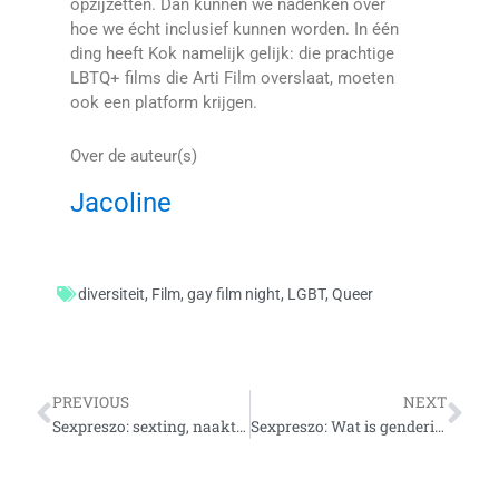
opzijzetten. Dan kunnen we nadenken over
hoe we écht inclusief kunnen worden. In één
ding heeft Kok namelijk gelijk: die prachtige
LBTQ+ films die Arti Film overslaat, moeten
ook een platform krijgen.
Over de auteur(s)
Jacoline
diversiteit
,
Film
,
gay film night
,
LGBT
,
Queer
Vorige
Vo
PREVIOUS
NEXT
Sexpreszo: sexting, naaktfoto’s en internet
Sexpreszo: Wat is genderidentiteit?