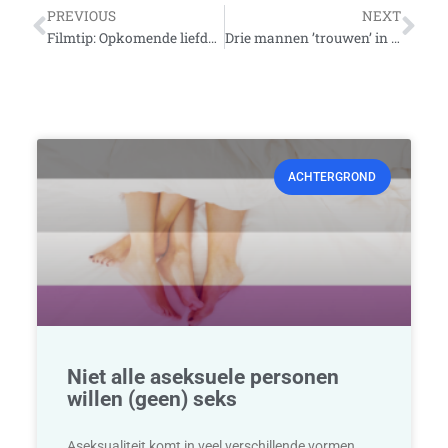
Vorige
Vo
PREVIOUS
NEXT
Filmtip: Opkomende liefde in ‘Jongens’
Drie mannen ’trouwen’ in Thailand
ACHTERGROND
Niet alle aseksuele personen
willen (geen) seks
Aseksualiteit komt in veel verschillende vormen.