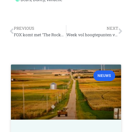
Vorige
Vo
PREVIOUS
NEXT
FOX komt met ‘The Rocky Horror Picture Show’-remake
Week vol hoogtepunten voor Laverne Cox
NIEUWS