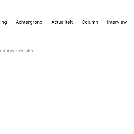
ting
Achtergrond
Actualiteit
Column
Interview
re Show’-remake