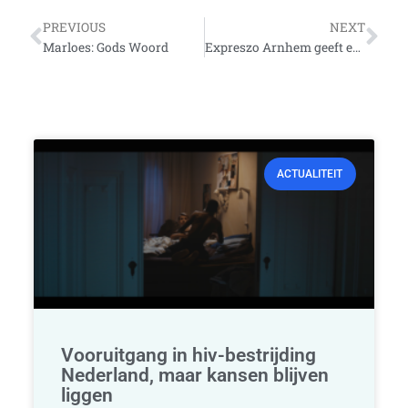
Vorige
Vo
PREVIOUS
NEXT
Marloes: Gods Woord
Expreszo Arnhem geeft een feestje!
ACTUALITEIT
Vooruitgang in hiv-bestrijding
Nederland, maar kansen blijven
liggen