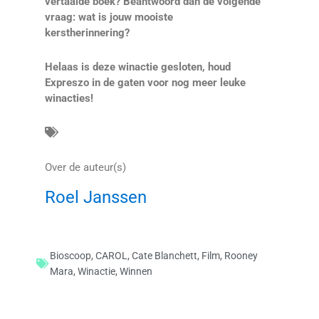
vertaalde boek? Beantwoord dan de volgende
vraag: wat is jouw mooiste
kerstherinnering?
Helaas is deze winactie gesloten, houd
Expreszo in de gaten voor nog meer leuke
winacties!
Over de auteur(s)
Roel Janssen
Bioscoop
,
CAROL
,
Cate Blanchett
,
Film
,
Rooney
Mara
,
Winactie
,
Winnen