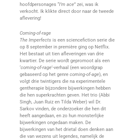
hoofdpersonages “
I’m ace
” zei, was ik
verkocht. Ik klikte direct door naar de tweede
aflevering!
Coming-of-rage
The Imperfects
is een sciencefiction serie die
op 8 september in première ging op Netflix.
Het bestaat uit tien afleveringen van drie
kwartier. De serie wordt gepromoot als een
‘
coming-of-rage
’-verhaal (een woordgrap
gebaseerd op het genre
coming-of-age
), en
volgt drie twintigers die na experimentele
gentherapie bijzondere bijwerkingen hebben
die hen superkrachten geven. Het trio (Abbi
Singh, Juan Ruiz en Tilda Weber) wil Dr.
Sarkov vinden, de onderzoeker die hen dit
heeft aangedaan, en zo hun monsterlijke
bijwerkingen ongedaan maken. De
bijwerkingen van het drietal doen denken aan
die van wezens uit legendes, namelijk de