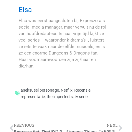
Elsa
Elsa was eerst aangesloten bij Expreszo als
social media manager, maar vervult nu de rol
van hoofdredacteur. In haar vrije tijd kijkt ze
veel series – waaronder k-drama’s -, luistert
ze iets te vaak naar dezelfde musicals, en is
ze een enorme Dungeons & Dragons fan.
Haar voornaamwoorden zijn zij/haar en
die/hun.
aseksueel personage
,
Netflix
,
Recensie
,
representatie
,
the imperfects
,
tv serie
Vorige
Vo
PREVIOUS
NEXT
Expreszo tipt:
First Kill
,
Dead End: Paranormal Park
,
One Last
Stranger Things: Is Will Byers queer en maakt dat uit?