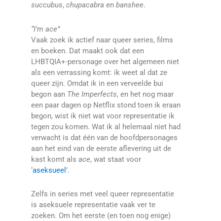
succubus
,
chupacabra
en
banshee
.
“I’m ace”
Vaak zoek ik actief naar queer series, films
en boeken. Dat maakt ook dat een
LHBTQIA+-personage over het algemeen niet
als een verrassing komt: ik weet al dat ze
queer zijn. Omdat ik in een verveelde bui
begon aan
The Imperfects
, en het nog maar
een paar dagen op Netflix stond toen ik eraan
begon, wist ik niet wat voor representatie ik
tegen zou komen. Wat ik al helemaal niet had
verwacht is dat één van de hoofdpersonages
aan het eind van de eerste aflevering uit de
kast komt als
ace
, wat staat voor
‘
aseksueel
’.
Zelfs in series met veel queer representatie
is aseksuele representatie vaak ver te
zoeken. Om het eerste (en toen nog enige)