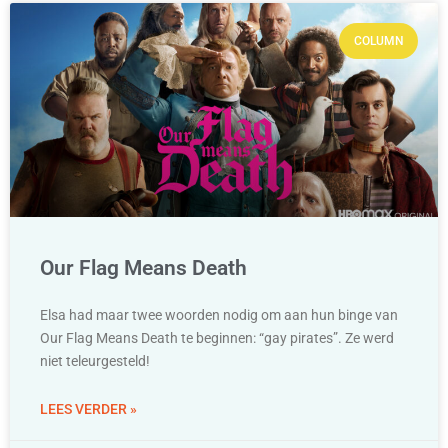
COLUMN
Our Flag Means Death
Elsa had maar twee woorden nodig om aan hun binge van
Our Flag Means Death te beginnen: “gay pirates”. Ze werd
niet teleurgesteld!
LEES VERDER »