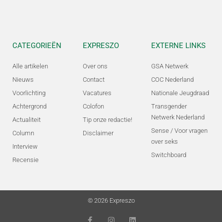
CATEGORIEËN
EXPRESZO
EXTERNE LINKS
Alle artikelen
Over ons
GSA Netwerk
Nieuws
Contact
COC Nederland
Voorlichting
Vacatures
Nationale Jeugdraad
Achtergrond
Colofon
Transgender
Netwerk Nederland
Actualiteit
Tip onze redactie!
Sense / Voor vragen
Column
Disclaimer
over seks
Interview
Switchboard
Recensie
© 2026 Expreszo
F
I
L