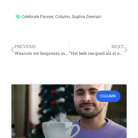
Celebrale Parese
,
Column
,
Sophia Zeeman
Vorige
Vo
PREVIOUS
NEXT
Waarom we Sexpreszo maken: in gesprek met Minister van Engelshoven
‘’Het leek me goed als er een boek kwam dat je als jonge christelijke LHBT’er kunt lezen, om te zien dat je niet alleen bent’’
COLUMN