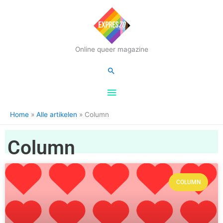
Hoofdmenu
Online queer magazine
Zoeken
Home
Alle artikelen
Column
Column
COLUMN
Pagina
Pagina
Pagina
Pagina