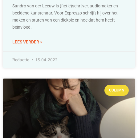
Sandro van der Leeuw is (fictie)schrijver, audiomaker en
beeldend kunstenaar. Voor Expreszo schrijft hij over het
maken en sturen van een dickpic en hoe dat hem heeft
beïnvloed.
LEES VERDER »
Redactie
15-04-2022
COLUMN