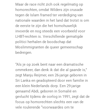
Maar de race richt zich ook regelmatig op
homorechten, omdat Wilders zijn crusade
tegen de Islam framed ter verdediging van
nationale waarden in het land dat trotst is om
de eerste te zijn die het homohuwelijk
invoerde en nog steeds een voorbeeld voor
LHBT-rechten is. Verschillende gematigde
politici herhalen de boodschap dat
Moslimmigranten de queer gemeenschap
bedreigen.
“Als je op zoek bent naar een dramatische
ommekeer, dan denk ik dat die al gaande is,”
zegt Manju Reijmer, een 26-jarige geboren in
Sri Lanka en geadopteerd door een familie in
een klein Nederlands dorp. Een 29-jarige
genaamd Abdi, geboren in Somalië en
gevlucht tijdens de oorlog in 1991, zegt dat de
focus op homorechten slechts een van de
vele roulerende “voorwaardes om te