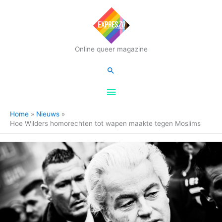
Hoofdmenu
Online queer magazine
Zoeken
Home
Nieuws
Hoe Wilders homorechten tot wapen maakte tegen Moslims