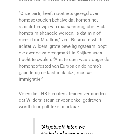
“Onze partij heeft nooit iets gezegd over
homoseksuelen behalve dat homo’s het
slachtoffer zijn van massa-immigratie
– als
homo’s mishandeld worden, is dat min of
meer door Moslims,” zegt Bosma terwijl hij
achter Wilders’ grote beveiligingsteam loopt
die over de zaterdagmarkt in Spijkenissen
tracht te dwalen. “Amsterdam was vroeger de
homohoofdstad van Europa en de homo’s
gaan terug de kast in dankzij massa-
immigratie.”
Velen die LHBT-rechten steunen vermoeden
dat Wilders’ steun er voor enkel gedreven
wordt door politieke noodzaak.
“Alsjeblieft, laten we
Nederland weer van ons