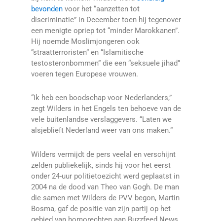
bevonden
voor het “aanzetten tot
discriminatie” in December toen hij tegenover
een menigte opriep tot “minder Marokkanen”.
Hij noemde Moslimjongeren ook
“straatterroristen” en “Islamitische
testosteronbommen” die een “seksuele jihad”
voeren tegen Europese vrouwen.
“Ik heb een boodschap voor Nederlanders,”
zegt Wilders in het Engels ten behoeve van de
vele buitenlandse verslaggevers. “Laten we
alsjeblieft Nederland weer van ons maken.”
Wilders vermijdt de pers veelal en verschijnt
zelden publiekelijk, sinds hij voor het eerst
onder 24-uur politietoezicht werd geplaatst in
2004 na de dood van Theo van Gogh. De man
die samen met Wilders de PVV begon, Martin
Bosma, gaf de positie van zijn partij op het
gebied van homorechten aan Buzzfeed News.