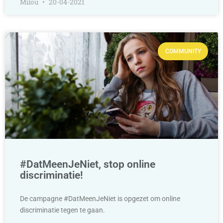
Milou
20-04-2021
COMMUNITY
#DatMeenJeNiet, stop online
discriminatie!
De campagne #DatMeenJeNiet is opgezet om online
discriminatie tegen te gaan.