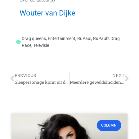
Wouter van Dijke
Drag queens
,
Entertainment
,
RuPaul
,
RuPaul's Drag
Race
,
Televisie
Vorige
Vo
PREVIOUS
NEXT
Gleepersonage komt uit de kast als transman
Meerdere geweldsincidenten tegen homo’s in Amsterdam
COLUMN