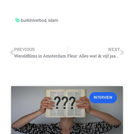
burkiniverbod
,
islam
Vorige
Vo
PREVIOUS
NEXT
Wereldfilms in Amsterdam
Fleur: Alles wat ik vijf jaar geleden had willen horen
INTERVIEW