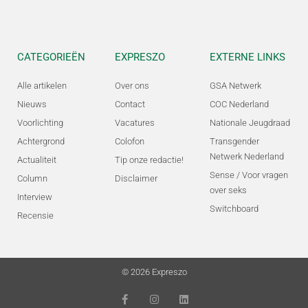
CATEGORIEËN
EXPRESZO
EXTERNE LINKS
Alle artikelen
Over ons
GSA Netwerk
Nieuws
Contact
COC Nederland
Voorlichting
Vacatures
Nationale Jeugdraad
Achtergrond
Colofon
Transgender
Netwerk Nederland
Actualiteit
Tip onze redactie!
Sense / Voor vragen
Column
Disclaimer
over seks
Interview
Switchboard
Recensie
© 2026 Expreszo
F
I
L