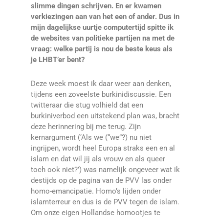
slimme dingen schrijven. En er kwamen
verkiezingen aan van het een of ander. Dus in
mijn dagelijkse uurtje computertijd spitte ik
de websites van politieke partijen na met de
vraag: welke partij is nou de beste keus als
je LHBT’er bent?
Deze week moest ik daar weer aan denken,
tijdens een zoveelste burkinidiscussie. Een
twitteraar die stug volhield dat een
burkiniverbod een uitstekend plan was, bracht
deze herinnering bij me terug. Zijn
kernargument (‘Als we (“we”?) nu niet
ingrijpen, wordt heel Europa straks een en al
islam en dat wil jij als vrouw en als queer
toch ook niet?’) was namelijk ongeveer wat ik
destijds op de pagina van de PVV las onder
homo-emancipatie. Homo’s lijden onder
islamterreur en dus is de PVV tegen de islam.
Om onze eigen Hollandse homootjes te