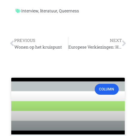
Interview
,
literatuur
,
Queerness
Vorige
Vo
PREVIOUS
NEXT
Wonen op het kruispunt
Europese Verkiezingen: Hoe zetten de Nederlandse partijen zich in voor de LHBTQIA+ gemeenschap?
COLUMN