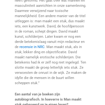
heeft gevormd. Het gaat over wat mannen en
masculiniteit aanrichten in onze samenleving.
Daarmee verwijzend naar toxische
mannelijkheid. Een andere manier van de titel
uitleggen is: man maakt een stuk, dus maakt
iets, een kunstwerk. David, de hoofdpersoon
in de roman, schept dingen. David maakt
kunst, schilderijen. Later kwam er nog een
derde betekenislaag vanuit mijn redacteur en
de
recensie in NRC
. Man maakt stuk, als in
stuk; lekker ding en objectificatie. David
maakt namelijk erotische schilderijen. Die
betekenis had ik er zelf nog niet ingelegd. Ten
slotte maakt de groep letterlijk iets stuk. Ze
verwoesten de onrust in de wijk. Ze maken de
idylle die de mensen in de buurt willen
scheppen stuk.”
Een aantal van je boeken zijn
autobiografisch. In hoeverre is Man maakt
stuk gebaseerd op je eigen leven?