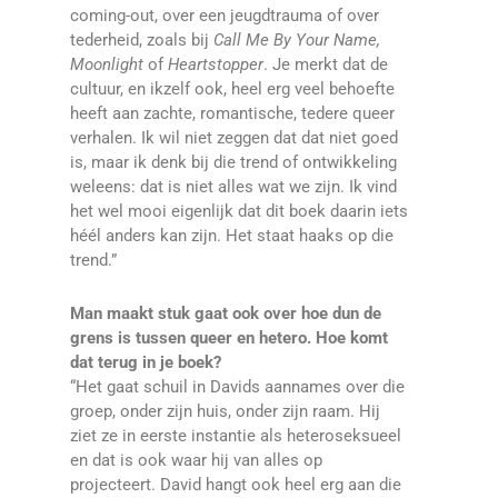
coming-out, over een jeugdtrauma of over
tederheid, zoals bij
Call Me By Your Name,
Moonlight
of
Heartstopper
. Je merkt dat de
cultuur, en ikzelf ook, heel erg veel behoefte
heeft aan zachte, romantische, tedere queer
verhalen. Ik wil niet zeggen dat dat niet goed
is, maar ik denk bij die trend of ontwikkeling
weleens: dat is niet alles wat we zijn. Ik vind
het wel mooi eigenlijk dat dit boek daarin iets
héél anders kan zijn. Het staat haaks op die
trend.”
Man maakt stuk gaat ook over hoe dun de
grens is tussen queer en hetero. Hoe komt
dat terug in je boek?
“Het gaat schuil in Davids aannames over die
groep, onder zijn huis, onder zijn raam. Hij
ziet ze in eerste instantie als heteroseksueel
en dat is ook waar hij van alles op
projecteert. David hangt ook heel erg aan die