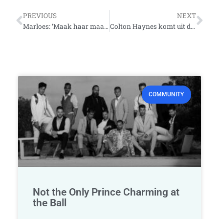
Vorige
Vo
PREVIOUS
NEXT
Marloes: ‘Maak haar maar gewoon hetero’
Colton Haynes komt uit de kast
COMMUNITY
Not the Only Prince Charming at
the Ball