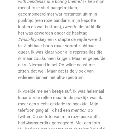
with bandanas is a boring theme.
’ Ik heb mijn
meest roze shirt aangetrokken,
gecombineerd met wat restanten uit mijn
punktijd (een roze bandana, mijn kapotte
kisten en wat buttons),
tweette
de outfit die
het was geworden onder de hashtag
#visibilityiskey
en ik stapte de wijde wereld
in. Zichtbaar boos maar vooral zichtbaar
queer. Ik was klaar voor alle represailles die
ik maar zou kunnen krijgen. Maar er gebeurde
niks. Niemand in het OV wilde naast me
zitten, dat wel. Maar dat is de vloek van
iedereen binnen het alto-spectrum.
Ik voelde me een beetje suf. Ik was helemaal
klaar om te rellen maar in de praktijk was ik
meer een slecht geklede treingekkie. Mijn
telefoon ging af, ik had een
mention
op
twitter. Op de foto van mijn roze punkoutfit
had @amsterdirk gereageerd. Met een foto.