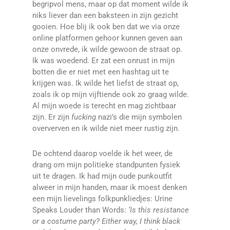
begripvol mens, maar op dat moment wilde ik
niks liever dan een baksteen in zijn gezicht
gooien. Hoe blij ik ook ben dat we via onze
online platformen gehoor kunnen geven aan
onze onvrede, ik wilde gewoon de straat op.
Ik was woedend. Er zat een onrust in mijn
botten die er niet met een hashtag uit te
krijgen was. Ik wilde het liefst de straat op,
zoals ik op mijn vijftiende ook zo graag wilde.
Al mijn woede is terecht en mag zichtbaar
zijn. Er zijn
fucking
nazi’s die mijn symbolen
oververven en ik wilde niet meer rustig zijn.
De ochtend daarop voelde ik het weer, de
drang om mijn politieke standpunten fysiek
uit te dragen. Ik had mijn oude punkoutfit
alweer in mijn handen, maar ik moest denken
een mijn lievelings folkpunkliedjes: Urine
Speaks Louder than Words:
‘Is this resistance
or a costume party? Either way, I think black