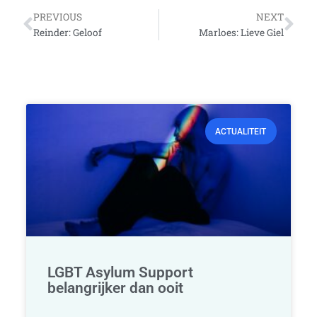
Vorige
Vo
PREVIOUS
NEXT
Reinder: Geloof
Marloes: Lieve Giel
ACTUALITEIT
LGBT Asylum Support
belangrijker dan ooit