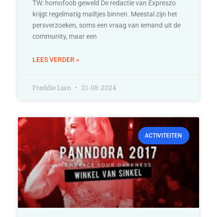
TW: homofoob geweld De redactie van Expreszo
krijgt regelmatig mailtjes binnen. Meestal zijn het
persverzoeken, soms een vraag van iemand uit de
community, maar een
LEES VERDER »
Freddie Lian
21-08-2024
ACTIVITEITEN