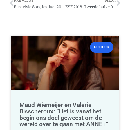
Vorige
Vo
PREVIOUS
NEXT
Eurovisie Songfestival 2018: Eerste halve finale (deel 2)
ESF 2018: Tweede halve finale (deel 2)
CULTUUR
Maud Wiemeijer en Valerie
Bisscheroux: “Het is vanaf het
begin ons doel geweest om de
wereld over te gaan met ANNE+”