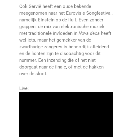
Ook Servië heeft een oude bekende
meegenomen naar het Eurovisie Songfestival,
namelijk Einstein op de fluit. Even zonder
grappen: de mix van elektronische muziek
met traditionele invloeden in
Nova deca
heeft
wel iets, maar het gemekker van de
zwartharige zangeres is behoorlijk afleidend
en de lichten zijn te discoachtig voor dit
nummer. Een inzending die of net niet
doorgaat naar de finale, of met de hakken
over de sloot.
Live: