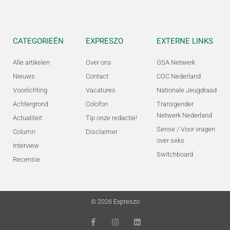
CATEGORIEËN
EXPRESZO
EXTERNE LINKS
Alle artikelen
Over ons
GSA Netwerk
Nieuws
Contact
COC Nederland
Voorlichting
Vacatures
Nationale Jeugdraad
Achtergrond
Colofon
Transgender
Netwerk Nederland
Actualiteit
Tip onze redactie!
Sense / Voor vragen
Column
Disclaimer
over seks
Interview
Switchboard
Recensie
© 2026 Expreszo
F
I
L
a
n
i