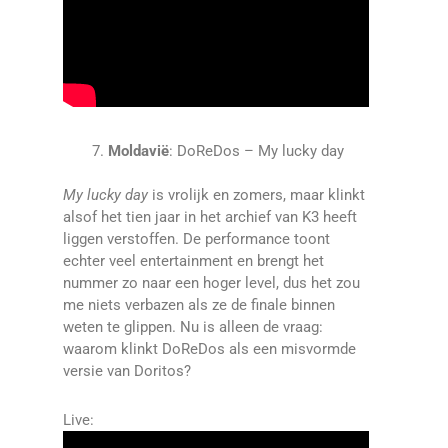
Moldavië
: DoReDos – My lucky day
My lucky day
is vrolijk en zomers, maar klinkt
alsof het tien jaar in het archief van K3 heeft
liggen verstoffen. De performance toont
echter veel entertainment en brengt het
nummer zo naar een hoger level, dus het zou
me niets verbazen als ze de finale binnen
weten te glippen. Nu is alleen de vraag:
waarom klinkt DoReDos als een misvormde
versie van Doritos?
Live: