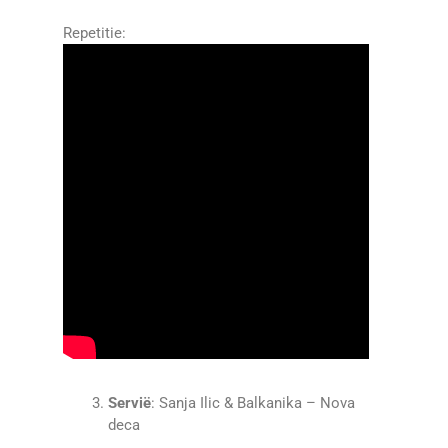
Repetitie:
Servië
: Sanja Ilic & Balkanika – Nova
deca