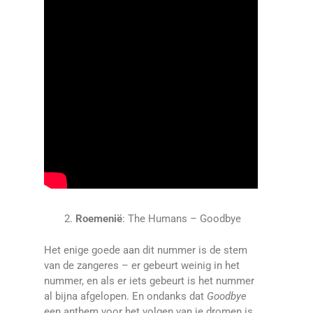
Roemenië
: The Humans – Goodbye
Het enige goede aan dit nummer is de stem
van de zangeres – er gebeurt weinig in het
nummer, en als er iets gebeurt is het nummer
al bijna afgelopen. En ondanks dat
Goodbye
een anthem voor het volgen van je dromen is,