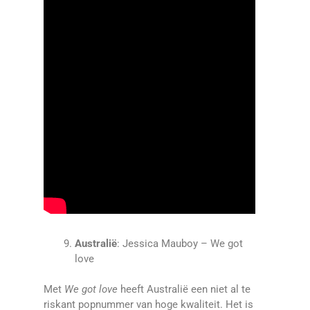
Australië
: Jessica Mauboy – We got
love
Met
We got love
heeft Australië een niet al te
riskant popnummer van hoge kwaliteit. Het is