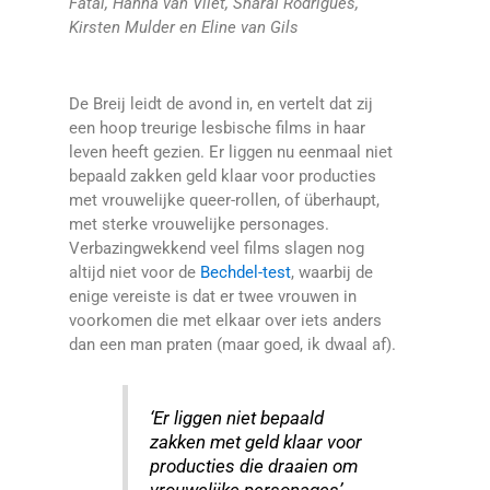
Fatal, Hanna van Vliet, Sharai Rodrigues,
Kirsten Mulder en Eline van Gils
De Breij leidt de avond in, en vertelt dat zij
een hoop treurige lesbische films in haar
leven heeft gezien. Er liggen nu eenmaal niet
bepaald zakken geld klaar voor producties
met vrouwelijke queer-rollen, of überhaupt,
met sterke vrouwelijke personages.
Verbazingwekkend veel films slagen nog
altijd niet voor de
Bechdel-test
, waarbij de
enige vereiste is dat er twee vrouwen in
voorkomen die met elkaar over iets anders
dan een man praten (maar goed, ik dwaal af).
‘Er liggen niet bepaald
zakken met geld klaar voor
producties die draaien om