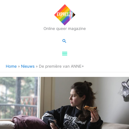
Hoofdmenu
Online queer magazine
Zoeken
Home
Nieuws
De première van ANNE+