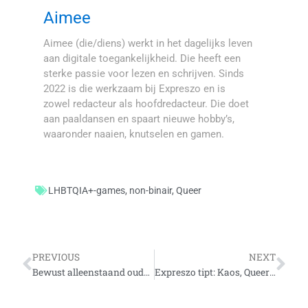
Aimee
Aimee (die/diens) werkt in het dagelijks leven
aan digitale toegankelijkheid. Die heeft een
sterke passie voor lezen en schrijven. Sinds
2022 is die werkzaam bij Expreszo en is
zowel redacteur als hoofdredacteur. Die doet
aan paaldansen en spaart nieuwe hobby’s,
waaronder naaien, knutselen en gamen.
LHBTQIA+-games
,
non-binair
,
Queer
Vorige
Vo
PREVIOUS
NEXT
Bewust alleenstaand ouder worden: een interview met Natalie
Expreszo tipt: Kaos, Queer Utrecht Stories en Heartstopper