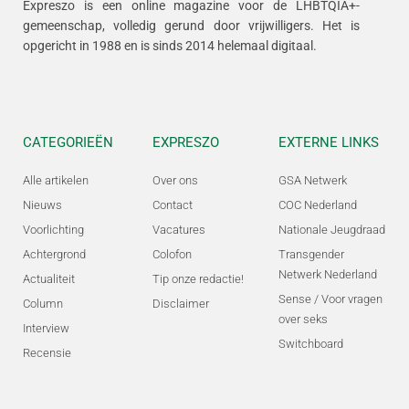
Expreszo is een online magazine voor de LHBTQIA+-
gemeenschap, volledig gerund door vrijwilligers.
Het is
opgericht in 1988 en is sinds 2014 helemaal digitaal.
CATEGORIEËN
EXPRESZO
EXTERNE LINKS
Alle artikelen
Over ons
GSA Netwerk
Nieuws
Contact
COC Nederland
Voorlichting
Vacatures
Nationale Jeugdraad
Achtergrond
Colofon
Transgender
Netwerk Nederland
Actualiteit
Tip onze redactie!
Sense / Voor vragen
Column
Disclaimer
over seks
Interview
Switchboard
Recensie