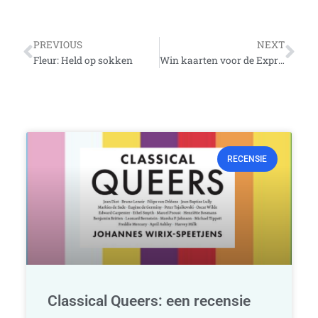
Vorige
Vo
PREVIOUS
NEXT
Fleur: Held op sokken
Win kaarten voor de Expreszo-boot tijdens Canal Parade!
RECENSIE
Classical Queers: een recensie