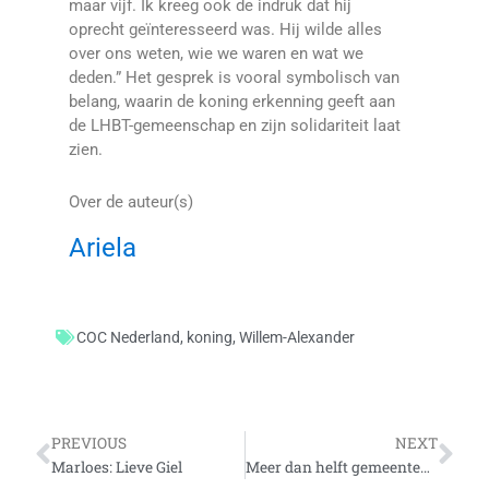
maar vijf. Ik kreeg ook de indruk dat hij
oprecht geïnteresseerd was. Hij wilde alles
over ons weten, wie we waren en wat we
deden.” Het gesprek is vooral symbolisch van
belang, waarin de koning erkenning geeft aan
de LHBT-gemeenschap en zijn solidariteit laat
zien.
Over de auteur(s)
Ariela
COC Nederland
,
koning
,
Willem-Alexander
Vorige
Vo
PREVIOUS
NEXT
Marloes: Lieve Giel
Meer dan helft gemeenten gokt geslacht burger