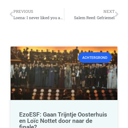
Vorige
Vo
PREVIOUS
NEXT
Loena: I never liked you anyway
Salem Reed: Gefriemel
ACHTERGROND
EzoESF: Gaan Trijntje Oosterhuis
en Loïc Nottet door naar de
finale?