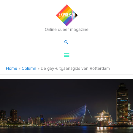
Hoofdmenu
Online queer magazine
Zoeken
Home
Column
De gay-uitgaansgids van Rotterdam