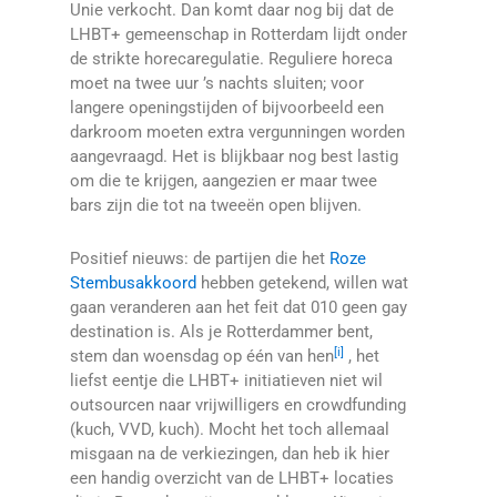
Unie verkocht. Dan komt daar nog bij dat de
LHBT+ gemeenschap in Rotterdam lijdt onder
de strikte horecaregulatie. Reguliere horeca
moet na twee uur ’s nachts sluiten; voor
langere openingstijden of bijvoorbeeld een
darkroom moeten extra vergunningen worden
aangevraagd. Het is blijkbaar nog best lastig
om die te krijgen, aangezien er maar twee
bars zijn die tot na tweeën open blijven.
Positief nieuws: de partijen die het
Roze
Stembusakkoord
hebben getekend, willen wat
gaan veranderen aan het feit dat 010 geen gay
destination is. Als je Rotterdammer bent,
[i]
stem dan woensdag op één van hen
, het
liefst eentje die LHBT+ initiatieven niet wil
outsourcen naar vrijwilligers en crowdfunding
(kuch, VVD, kuch). Mocht het toch allemaal
misgaan na de verkiezingen, dan heb ik hier
een handig overzicht van de LHBT+ locaties