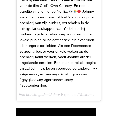
dat nog niet deed) en WIN een thuiskijkcode
voor de film God’s Own Country. En nee, dit
pareltje vind je niet op Netflix.
Johnny
werkt van ‘s morgens tot laat ‘s avonds op de
boerderij van zijn ouders, verscholen in de
mistige landschappen van Yorkshire. Hij
probeert zijn frustraties weg te drinken in de
lokale pub en hij beleeft er sexuele avonturen
die nergens toe leiden. Als een Roemeense
seizoenarbeider voor enkele weken op de
boerderij komt werken, voelt Johnny allerlei
ongekende emoties. Een intense relatie begint
en zal Johnny’s leven voorgoed veranderen. • •
• #giveaway #giveaways #dutchgiveaway
#gaygiveaway #godsowncountry
#septemberfilms
Een bericht gedeeld door
Expreszo
(@expreszo.nl) op
12 