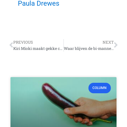
Paula Drewes
Vorige
Vo
PREVIOUS
NEXT
Kiri Mioki maakt gekke catchy elektropop en is het alternatieve broertje van Kylie
Waar blijven de bi-mannen?
COLUMN