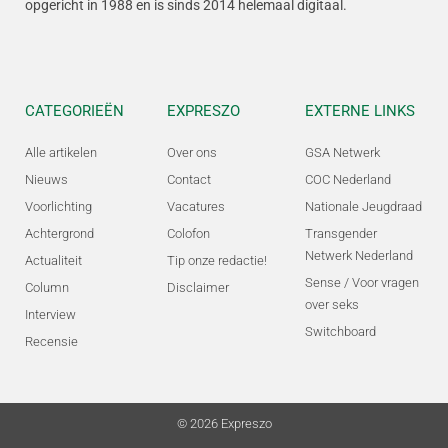
opgericht in 1988 en is sinds 2014 helemaal digitaal.
CATEGORIEËN
EXPRESZO
EXTERNE LINKS
Alle artikelen
Over ons
GSA Netwerk
Nieuws
Contact
COC Nederland
Voorlichting
Vacatures
Nationale Jeugdraad
Achtergrond
Colofon
Transgender
Netwerk Nederland
Actualiteit
Tip onze redactie!
Sense / Voor vragen
Column
Disclaimer
over seks
Interview
Switchboard
Recensie
© 2026 Expreszo