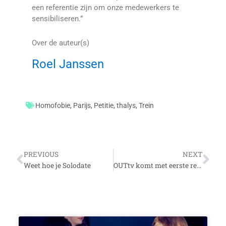
een referentie zijn om onze medewerkers te
sensibiliseren.”
Over de auteur(s)
Roel Janssen
Homofobie
,
Parijs
,
Petitie
,
thalys
,
Trein
Vorige
Vo
PREVIOUS
NEXT
Weet hoe je Solodate
OUTtv komt met eerste realityserie