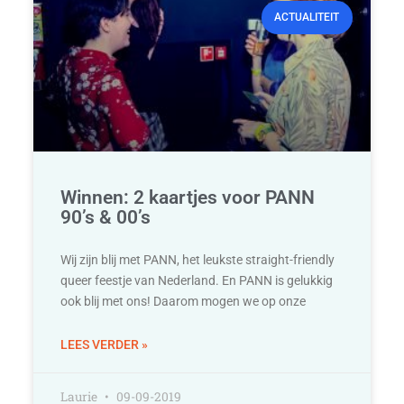
ACTUALITEIT
Winnen: 2 kaartjes voor PANN
90’s & 00’s
Wij zijn blij met PANN, het leukste straight-friendly
queer feestje van Nederland. En PANN is gelukkig
ook blij met ons! Daarom mogen we op onze
LEES VERDER »
Laurie
09-09-2019