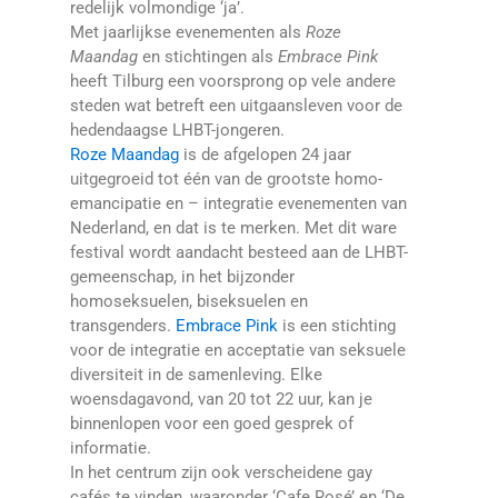
redelijk volmondige ‘ja’.
Met jaarlijkse evenementen als
Roze
Maandag
en stichtingen als
Embrace Pink
heeft Tilburg een voorsprong op vele andere
steden wat betreft een uitgaansleven voor de
hedendaagse LHBT-jongeren.
Roze Maandag
is de afgelopen 24 jaar
uitgegroeid tot één van de grootste homo-
emancipatie en – integratie evenementen van
Nederland, en dat is te merken. Met dit ware
festival wordt aandacht besteed aan de LHBT-
gemeenschap, in het bijzonder
homoseksuelen, biseksuelen en
transgenders.
Embrace Pink
is een stichting
voor de integratie en acceptatie van seksuele
diversiteit in de samenleving. Elke
woensdagavond, van 20 tot 22 uur, kan je
binnenlopen voor een goed gesprek of
informatie.
In het centrum zijn ook verscheidene gay
cafés te vinden, waaronder ‘Cafe Rosé’ en ‘De