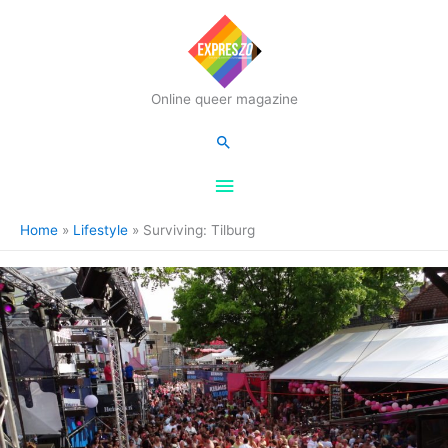
Hoofdmenu
Online queer magazine
Zoeken
Home
Lifestyle
Surviving: Tilburg