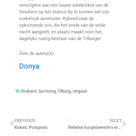
vervolgens aan een lauwe satékroket van de
Smullers op het station bij te komen van zijn
roekeloze avonturen. Kijkend naar de
opkomende zon, die het einde van de wilde
nacht aangeeft, en plaats maakt voor het
dagelijks rustig bestaan van de Tilburger.
Over de auteur(s)
Donya
Brabant
,
Surviving
,
Tilburg
,
Uitgaan
Vorige
Vo
PREVIOUS
NEXT
Koken: Pompoen
Rebelse burgemeesters erkennen homohuwelijk in Italië