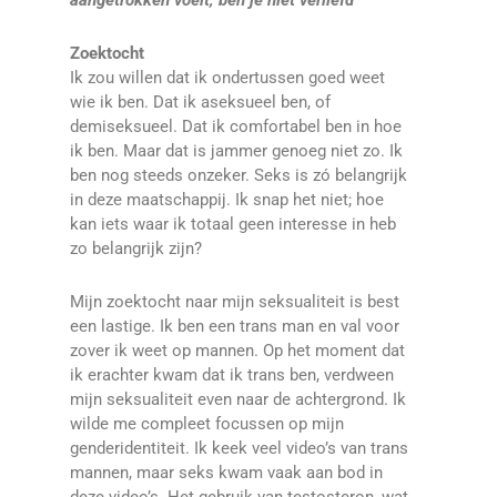
Zoektocht
Ik zou willen dat ik ondertussen goed weet
wie ik ben. Dat ik aseksueel ben, of
demiseksueel. Dat ik comfortabel ben in hoe
ik ben. Maar dat is jammer genoeg niet zo. Ik
ben nog steeds onzeker. Seks is zó belangrijk
in deze maatschappij. Ik snap het niet; hoe
kan iets waar ik totaal geen interesse in heb
zo belangrijk zijn?
Mijn zoektocht naar mijn seksualiteit is best
een lastige. Ik ben een trans man en val voor
zover ik weet op mannen. Op het moment dat
ik erachter kwam dat ik trans ben, verdween
mijn seksualiteit even naar de achtergrond. Ik
wilde me compleet focussen op mijn
genderidentiteit. Ik keek veel video’s van trans
mannen, maar seks kwam vaak aan bod in