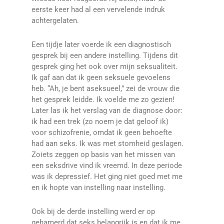
eerste keer had al een vervelende indruk
achtergelaten.
Een tijdje later voerde ik een diagnostisch
gesprek bij een andere instelling. Tijdens dit
gesprek ging het ook over mijn seksualiteit.
Ik gaf aan dat ik geen seksuele gevoelens
heb. “Ah, je bent aseksueel,” zei de vrouw die
het gesprek leidde. Ik voelde me zo gezien!
Later las ik het verslag van de diagnose door:
ik had een trek (zo noem je dat geloof ik)
voor schizofrenie, omdat ik geen behoefte
had aan seks. Ik was met stomheid geslagen.
Zoiets zeggen op basis van het missen van
een seksdrive vind ik vreemd. In deze periode
was ik depressief. Het ging niet goed met me
en ik hopte van instelling naar instelling.
Ook bij de derde instelling werd er op
gehamerd dat seks belangrijk is en dat ik me