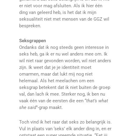
er niet voor mag afsluiten. Als ik hier één
ding van geleerd heb, is het dat ik mijn
seksualiteit niet met mensen van de GGZ wil
bespreken.
Seksgrappen
Ondanks dat ik nog steeds geen interesse in
seks heb, ga ik er nu wel anders mee om. Ik
wil niet raar gevonden worden, wil niet anders
zijn. Ik weet dat je je identiteit moet
omarmen, maar dat lukt mij nog niet
helemaal. Als het meelachen om een
seksgrap betekent dat ik niet buiten de groep
val, dan lach ik mee. Sterker nog, ik ben nu
vaak één van de eersten die een “
that’s what
she said
”-grap maakt.
Toch vind ik het raar dat seks zo belangrijk is.
Vul in plaats van ‘seks’ elk ander ding in, en er
ontstaat een super vreemde situatie. “Eet jij