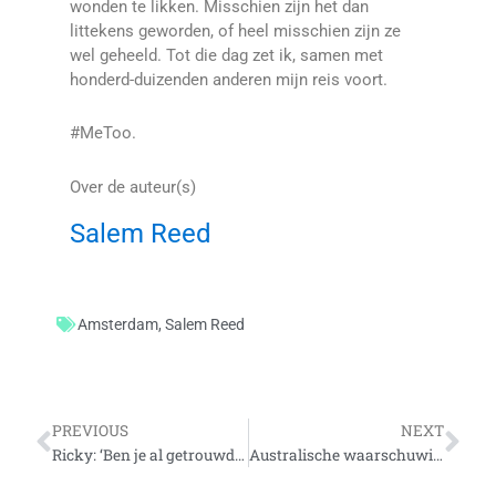
wonden te likken. Misschien zijn het dan
littekens geworden, of heel misschien zijn ze
wel geheeld. Tot die dag zet ik, samen met
honderd-duizenden anderen mijn reis voort.
#MeToo.
Over de auteur(s)
Salem Reed
Amsterdam
,
Salem Reed
Vorige
Vo
PREVIOUS
NEXT
Ricky: ‘Ben je al getrouwd? Ik ken namelijk een heel leuk meisje voor je!’
Australische waarschuwing