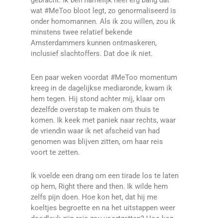
gebracht. Ik ben namelijk heel erg bang dat
wat #MeToo bloot legt, zo genormaliseerd is
onder homomannen. Als ik zou willen, zou ik
minstens twee relatief bekende
Amsterdammers kunnen ontmaskeren,
inclusief slachtoffers. Dat doe ik niet.
Een paar weken voordat #MeToo momentum
kreeg in de dagelijkse mediaronde, kwam ik
hem tegen. Hij stond achter mij, klaar om
dezelfde overstap te maken om thuis te
komen. Ik keek met paniek naar rechts, waar
de vriendin waar ik net afscheid van had
genomen was blijven zitten, om haar reis
voort te zetten.
Ik voelde een drang om een tirade los te laten
op hem, Right there and then. Ik wilde hem
zelfs pijn doen. Hoe kon het, dat hij me
koeltjes begroette en na het uitstappen weer