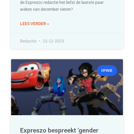
de Expreszo redactie het liefst de laatste paar
weken van december vieren?
LEES VERDER »
Redactie
22-12-2023
OPINIE
Expreszo bespreekt ‘gender