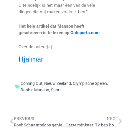
Uiteindelijk is het maar één van de vele
dingen die mij maken zoals ik ben.”
Het hele artikel dat Manson heeft
geschreven is te lezen op
Outsports.com
Over de auteur(s)
Hjalmar
Coming Out
,
Nieuw Zeeland
,
Olympische Spelen
,
Robbie Manson
,
Sport
Vorige
Vo
PREVIOUS
NEXT
Roel: Schaamteloos genieten van kneuterigheid
Letse minister: ‘Ik ben homo. Succes.’