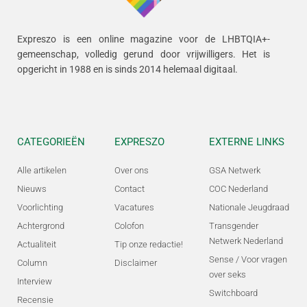
Expreszo is een online magazine voor de LHBTQIA+-
gemeenschap, volledig gerund door vrijwilligers.
Het is
opgericht in 1988 en is sinds 2014 helemaal digitaal.
CATEGORIEËN
EXPRESZO
EXTERNE LINKS
Alle artikelen
Over ons
GSA Netwerk
Nieuws
Contact
COC Nederland
Voorlichting
Vacatures
Nationale Jeugdraad
Achtergrond
Colofon
Transgender
Netwerk Nederland
Actualiteit
Tip onze redactie!
Sense / Voor vragen
Column
Disclaimer
over seks
Interview
Switchboard
Recensie