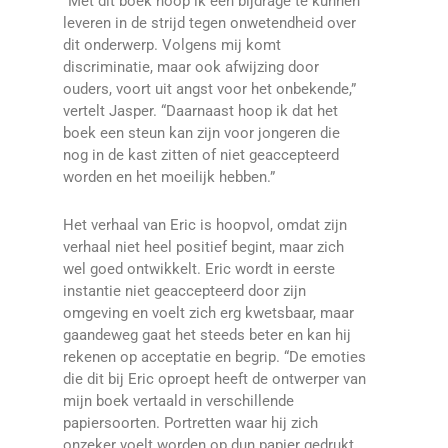
“Met dit boek hoop ik een bijdrage te kunnen
leveren in de strijd tegen onwetendheid over
dit onderwerp. Volgens mij komt
discriminatie, maar ook afwijzing door
ouders, voort uit angst voor het onbekende,”
vertelt Jasper. “Daarnaast hoop ik dat het
boek een steun kan zijn voor jongeren die
nog in de kast zitten of niet geaccepteerd
worden en het moeilijk hebben.”
Het verhaal van Eric is hoopvol, omdat zijn
verhaal niet heel positief begint, maar zich
wel goed ontwikkelt. Eric wordt in eerste
instantie niet geaccepteerd door zijn
omgeving en voelt zich erg kwetsbaar, maar
gaandeweg gaat het steeds beter en kan hij
rekenen op acceptatie en begrip. “De emoties
die dit bij Eric oproept heeft de ontwerper van
mijn boek vertaald in verschillende
papiersoorten. Portretten waar hij zich
onzeker voelt worden op dun papier gedrukt