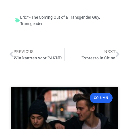
Eric* - The Coming Out of a Transgender Guy
,
Transgender
Vorige
Vo
PREVIOUS
NEXT
Win kaarten voor PANNDORA
Expreszo in China
COLUMN