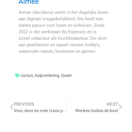
Aimee
Aimee (die/diens) werkt in het dagelijks leven
aan digitale toegankelijkheid. Die heeft een
sterke passie voor lezen en schrijven. Sinds
2022 is die werkzaam bij Expreszo en is
zowel redacteur als hoofdredacteur. Die doet
aan paaldansen en spaart nieuwe hobby’s,
waaronder naaien, knutselen en gamen.
cursus
,
hulpverlening
,
Queer
Vorige
Vo
PREVIOUS
NEXT
Voor, door en over trans personen: de beste boekentips
Werken buiten de kast