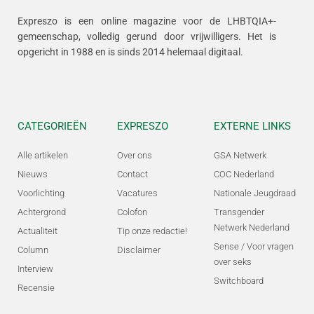
Expreszo is een online magazine voor de LHBTQIA+-
gemeenschap, volledig gerund door vrijwilligers.
Het is
opgericht in 1988 en is sinds 2014 helemaal digitaal.
CATEGORIEËN
EXPRESZO
EXTERNE LINKS
Alle artikelen
Over ons
GSA Netwerk
Nieuws
Contact
COC Nederland
Voorlichting
Vacatures
Nationale Jeugdraad
Achtergrond
Colofon
Transgender
Netwerk Nederland
Actualiteit
Tip onze redactie!
Sense / Voor vragen
Column
Disclaimer
over seks
Interview
Switchboard
Recensie