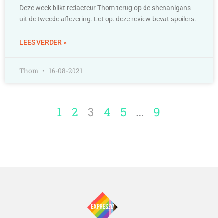
Deze week blikt redacteur Thom terug op de shenanigans
uit de tweede aflevering. Let op: deze review bevat spoilers.
LEES VERDER »
Thom
16-08-2021
1
2
3
4
5
…
9