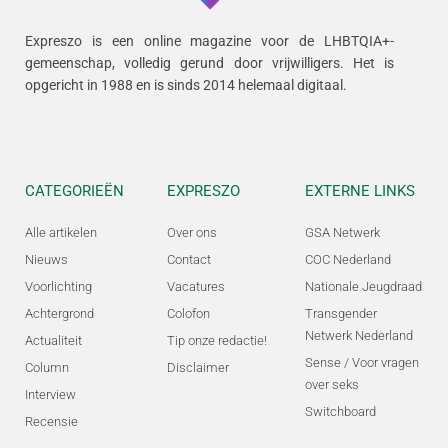
Expreszo is een online magazine voor de LHBTQIA+-
gemeenschap, volledig gerund door vrijwilligers.
Het is
opgericht in 1988 en is sinds 2014 helemaal digitaal.
CATEGORIEËN
EXPRESZO
EXTERNE LINKS
Alle artikelen
Over ons
GSA Netwerk
Nieuws
Contact
COC Nederland
Voorlichting
Vacatures
Nationale Jeugdraad
Achtergrond
Colofon
Transgender
Netwerk Nederland
Actualiteit
Tip onze redactie!
Sense / Voor vragen
Column
Disclaimer
over seks
Interview
Switchboard
Recensie