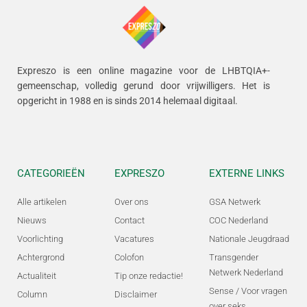
Expreszo is een online magazine voor de LHBTQIA+-
gemeenschap, volledig gerund door vrijwilligers.
Het is
opgericht in 1988 en is sinds 2014 helemaal digitaal.
CATEGORIEËN
EXPRESZO
EXTERNE LINKS
Alle artikelen
Over ons
GSA Netwerk
Nieuws
Contact
COC Nederland
Voorlichting
Vacatures
Nationale Jeugdraad
Achtergrond
Colofon
Transgender
Netwerk Nederland
Actualiteit
Tip onze redactie!
Sense / Voor vragen
Column
Disclaimer
over seks