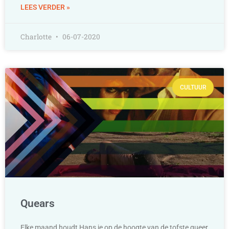
LEES VERDER »
Charlotte
06-07-2020
CULTUUR
Quears
Elke maand houdt Hans je op de hoogte van de tofste queer