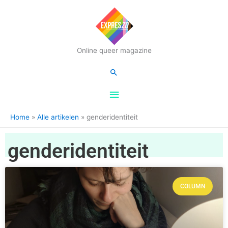
Hoofdmenu
Online queer magazine
Zoeken
Home
Alle artikelen
genderidentiteit
genderidentiteit
COLUMN