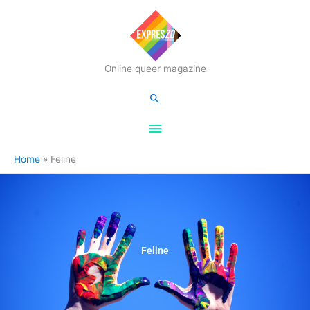
Hoofdmenu
Online queer magazine
Zoeken
Home
Feline
Feline