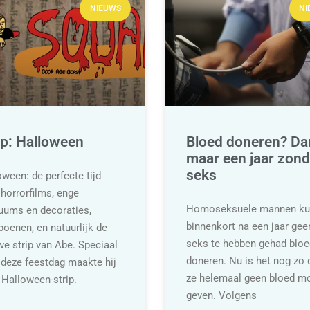
NIEUWS
NI
ip: Halloween
Bloed doneren? Da
maar een jaar zond
seks
ween: de perfecte tijd
horrorfilms, enge
Homoseksuele mannen ku
uums en decoraties,
binnenkort na een jaar gee
oenen, en natuurlijk de
seks te hebben gehad bloe
we strip van Abe. Speciaal
doneren. Nu is het nog zo 
 deze feestdag maakte hij
ze helemaal geen bloed m
 Halloween-strip.
geven. Volgens