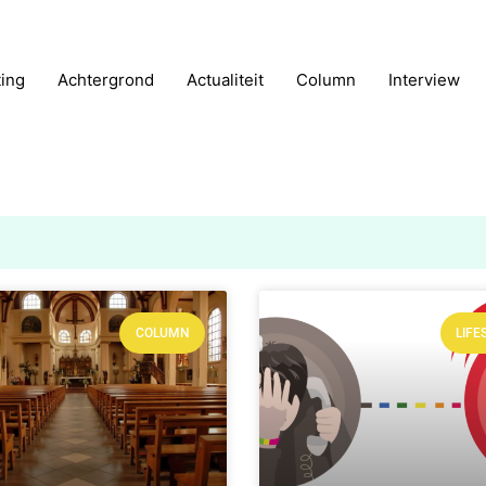
ting
Achtergrond
Actualiteit
Column
Interview
COLUMN
LIFE
Pagina
Pagina
Pagina
Pagina