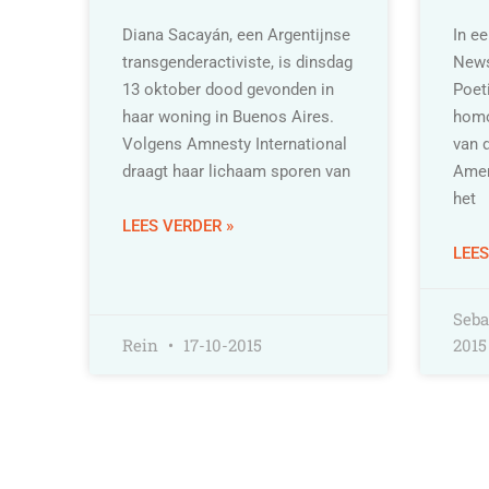
Diana Sacayán, een Argentijnse
In e
transgenderactiviste, is dinsdag
News
13 oktober dood gevonden in
Poeti
haar woning in Buenos Aires.
homos
Volgens Amnesty International
van 
draagt haar lichaam sporen van
Amer
het
LEES VERDER »
LEES
Seba
Rein
17-10-2015
2015