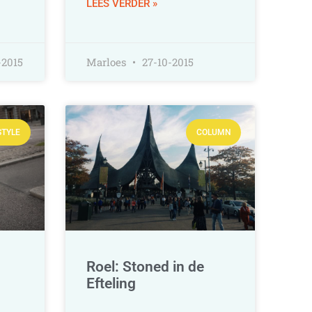
LEES VERDER »
-2015
Marloes
27-10-2015
STYLE
COLUMN
Roel: Stoned in de
Efteling