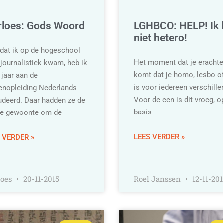
loes: Gods Woord
LGHBCO: HELP! Ik 
niet hetero!
dat ik op de hogeschool
Het moment dat je erachte
 journalistiek kwam, heb ik
komt dat je homo, lesbo of 
 jaar aan de
is voor iedereen verschille
renopleiding Nederlands
Voor de een is dit vroeg, o
udeerd. Daar hadden ze de
basis-
e gewoonte om de
LEES VERDER »
 VERDER »
loes
20-11-2015
Roel Janssen
12-11-201