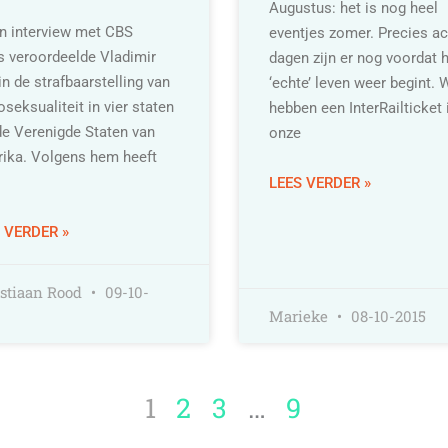
Augustus: het is nog heel
en interview met CBS
eventjes zomer. Precies ac
 veroordeelde Vladimir
dagen zijn er nog voordat 
n de strafbaarstelling van
‘echte’ leven weer begint. 
eksualiteit in vier staten
hebben een InterRailticket 
de Verenigde Staten van
onze
ika. Volgens hem heeft
LEES VERDER »
 VERDER »
stiaan Rood
09-10-
Marieke
08-10-2015
1
2
3
…
9