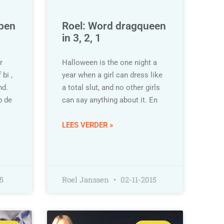
ben
Roel: Word dragqueen
in 3, 2, 1
r
Halloween is the one night a
bi ,
year when a girl can dress like
nd.
a total slut, and no other girls
p de
can say anything about it. En
LEES VERDER »
5
Roel Janssen
02-11-2015