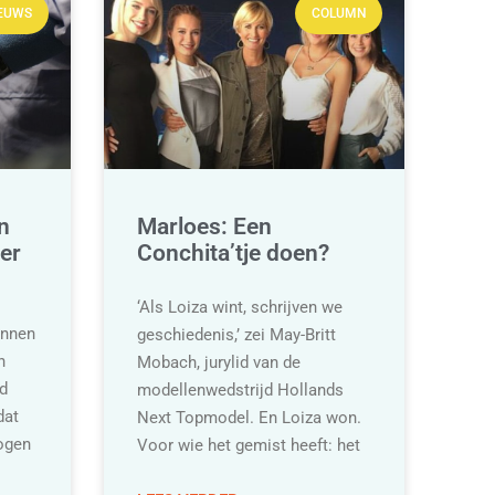
EUWS
COLUMN
n
Marloes: Een
er
Conchita’tje doen?
‘Als Loiza wint, schrijven we
nnen
geschiedenis,’ zei May-Britt
n
Mobach, jurylid van de
d
modellenwedstrijd Hollands
dat
Next Topmodel. En Loiza won.
ogen
Voor wie het gemist heeft: het