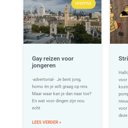
LIFESTYLE
Gay reizen voor
Str
jongeren
Hallo
-advertorial- Je bent jong,
voor 
homo én je wilt graag op reis.
kost
Maar waar kan je dan naar toe?
pomp
En wat voor dingen zijn nou
nieu
echt
voor
deze
LEES VERDER »