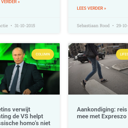
 VERDER »
LEES VERDER »
ctie
31-10-2015
Sebastiaan Rood
29-10
COLUMN
LIFE
tins verwijt
Aankondiging: reis
hting de VS helpt
mee met Expreszo
sische homo’s niet