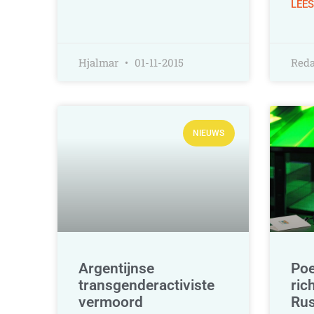
LEES
Hjalmar
01-11-2015
Reda
NIEUWS
Argentijnse
Poe
transgenderactiviste
ric
vermoord
Rus