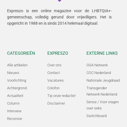
Expreszo is een online magazine voor de LHBTQIA+-
gemeenschap, volledig gerund door vrijwilligers.
Het is
opgericht in 1988 en is sinds 2014 helemaal digitaal.
CATEGORIEËN
EXPRESZO
EXTERNE LINKS
Alle artikelen
Over ons
GSA Netwerk
Nieuws
Contact
COC Nederland
Voorlichting
Vacatures
Nationale Jeugdraad
Achtergrond
Colofon
Transgender
Netwerk Nederland
Actualiteit
Tip onze redactie!
Sense / Voor vragen
Column
Disclaimer
over seks
Interview
Switchboard
Recensie