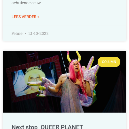
achttiende eeuw.
LEES VERDER »
Feline
21-10-2022
COLUMN
Next stop, QUEER PLANET