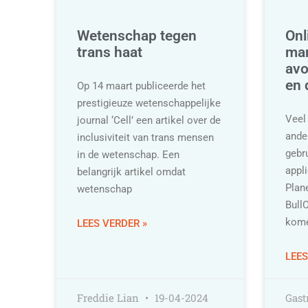
Wetenschap tegen
Onl
trans haat
man
avo
en 
Op 14 maart publiceerde het
prestigieuze wetenschappelijke
Veel
journal ‘Cell’ een artikel over de
ande
inclusiviteit van trans mensen
gebr
in de wetenschap. Een
appli
belangrijk artikel omdat
Plan
wetenschap
Bull
kome
LEES VERDER »
LEES
Freddie Lian
19-04-2024
Gast