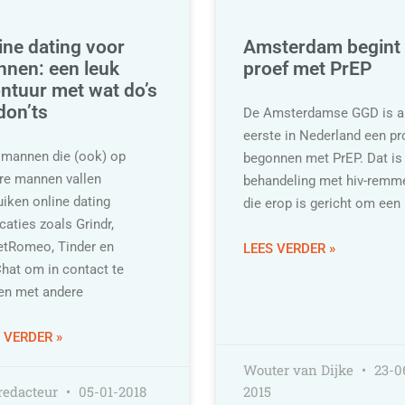
ine dating voor
Amsterdam begint
nen: een leuk
proef met PrEP
ntuur met wat do’s
don’ts
De Amsterdamse GGD is a
eerste in Nederland een pr
 mannen die (ook) op
begonnen met PrEP. Dat is
re mannen vallen
behandeling met hiv-remme
uiken online dating
die erop is gericht om een
caties zoals Grindr,
etRomeo, Tinder en
LEES VERDER »
Chat om in contact te
n met andere
 VERDER »
Wouter van Dijke
23-0
redacteur
05-01-2018
2015