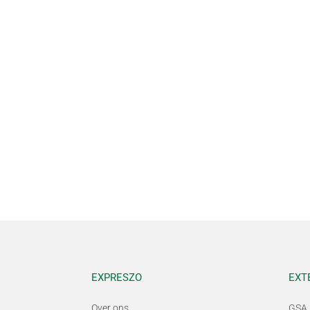
EXPRESZO
EXT
Over ons
GSA 