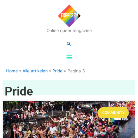
Hoofdmenu
Online queer magazine
Zoeken
Home
Alle artikelen
Pride
Pagina 3
Pride
COMMUNITY
Pagina
Pagina
Pagina