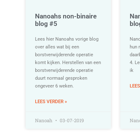
Nanoahs non-binaire
Nan
blog #5
blo
Lees hier Nanoahs vorige blog
Nano
over alles wat bij een
hun n
borstverwijderende operatie
daarb
komt kijken. Herstellen van een
4. Le
borstverwijderende operatie
ik
duurt normaal gesproken
ongeveer 6 weken.
LEES
LEES VERDER »
Nanoah
03-07-2019
Nan