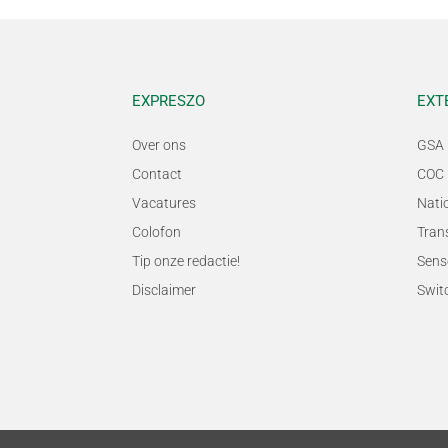
EXPRESZO
EXT
Over ons
GSA 
Contact
COC 
Vacatures
Nati
Colofon
Tran
Tip onze redactie!
Sens
Disclaimer
Swit