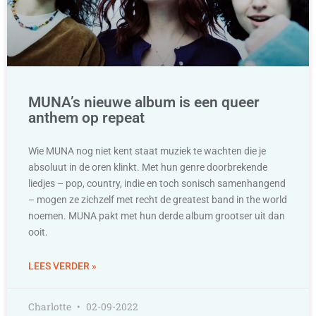
MUNA’s nieuwe album is een queer
anthem op repeat
Wie MUNA nog niet kent staat muziek te wachten die je
absoluut in de oren klinkt. Met hun genre doorbrekende
liedjes – pop, country, indie en toch sonisch samenhangend
– mogen ze zichzelf met recht de greatest band in the world
noemen. MUNA pakt met hun derde album grootser uit dan
ooit.
LEES VERDER »
Charlotte
02-09-2022