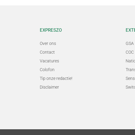
EXPRESZO
EXT
Over ons
GSA 
Contact
COC 
Vacatures
Nati
Colofon
Tran
Tip onze redactie!
Sens
Disclaimer
Swit