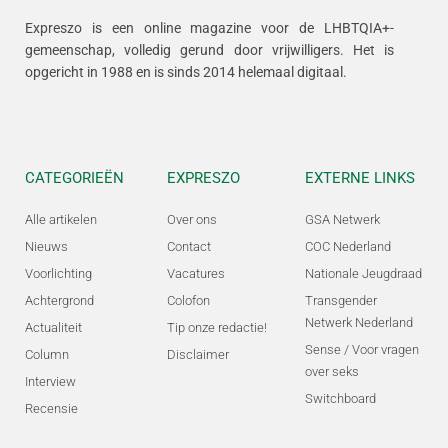
Expreszo is een online magazine voor de LHBTQIA+-
gemeenschap, volledig gerund door vrijwilligers.
Het is
opgericht in 1988 en is sinds 2014 helemaal digitaal.
CATEGORIEËN
EXPRESZO
EXTERNE LINKS
Alle artikelen
Over ons
GSA Netwerk
Nieuws
Contact
COC Nederland
Voorlichting
Vacatures
Nationale Jeugdraad
Achtergrond
Colofon
Transgender
Netwerk Nederland
Actualiteit
Tip onze redactie!
Sense / Voor vragen
Column
Disclaimer
over seks
Interview
Switchboard
Recensie